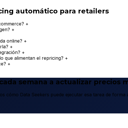
ing automático para retailers
 ecommerce?
+
rgen?
+
nda online?
+
rla?
+
egración?
+
o que alimentan el repricing?
+
ce?
+
 cada semana a actualizar precios
 cómo Data Seekers puede ejecutar esa tarea de forma au