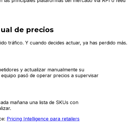
 las principales plataformas del mercado vía API o feed
nual de precios
do tráfico. Y cuando decides actuar, ya has perdido más.
mpetidores y actualizar manualmente su
 equipo pasó de operar precios a supervisar
 cada mañana una lista de SKUs con
izar.
ce:
Pricing Intelligence para retailers