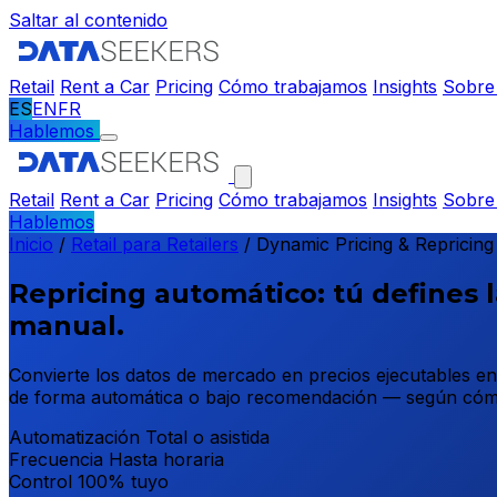
Saltar al contenido
Retail
Rent a Car
Pricing
Cómo trabajamos
Insights
Sobre
ES
EN
FR
Hablemos
Retail
Rent a Car
Pricing
Cómo trabajamos
Insights
Sobre
Hablemos
Inicio
/
Retail para Retailers
/
Dynamic Pricing & Repricing
Repricing automático: tú defines l
manual.
Convierte los datos de mercado en precios ejecutables en
de forma automática o bajo recomendación — según cómo
Automatización
Total o asistida
Frecuencia
Hasta horaria
Control
100% tuyo