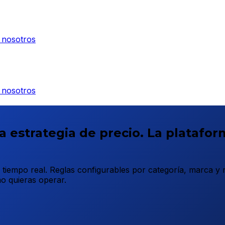
 nosotros
 nosotros
a estrategia de precio. La platafor
 tiempo real. Reglas configurables por categoría, marca y
 quieras operar.