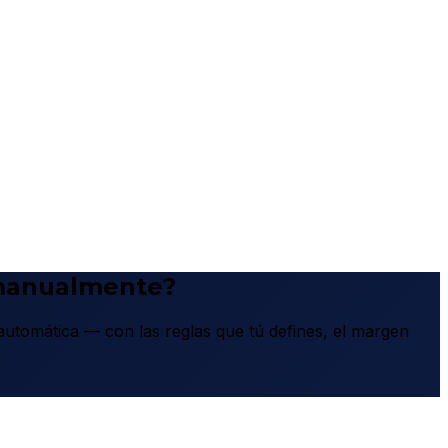
 manualmente?
tomática — con las reglas que tú defines, el margen