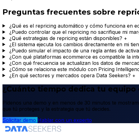
Preguntas frecuentes sobre repric
¿Qué es el repricing automático y cómo funciona en
¿Puedo controlar que el repricing no sacrifique mi ma
¿Qué estrategias de repricing están disponibles?
+
¿El sistema ejecuta los cambios directamente en mi tie
¿Puedo simular el impacto de una regla antes de activa
¿Con qué plataformas ecommerce es compatible la int
¿Con qué frecuencia se actualizan los datos de mercad
¿Cómo se relaciona este módulo con Pricing Intelligen
¿En qué sectores y mercados opera Data Seekers?
+
¿Cuánto tiempo dedica tu equipo
Pídenos una demo y en menos de 30 minutos te mostramos
que tú proteges y la estrategia que tú decides.
Solicitar demo
Hablar con un experto