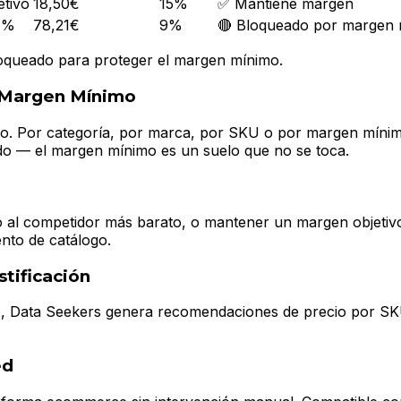
etivo
18,50€
15%
✅ Mantiene margen
1%
78,21€
9%
🔴 Bloqueado por margen
loqueado para proteger el margen mínimo.
y Margen Mínimo
io. Por categoría, por marca, por SKU o por margen mínimo
ido — el margen mínimo es un suelo que no se toca.
to al competidor más barato, o mantener un margen objeti
nto de catálogo.
tificación
 Data Seekers genera recomendaciones de precio por SKU c
ed