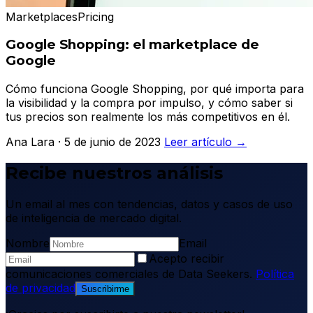
Marketplaces
Pricing
Google Shopping: el marketplace de
Google
Cómo funciona Google Shopping, por qué importa para
la visibilidad y la compra por impulso, y cómo saber si
tus precios son realmente los más competitivos en él.
Ana Lara · 5 de junio de 2023
Leer artículo →
Recibe nuestros análisis
Un email al mes con tendencias, datos y casos de uso
de inteligencia de mercado digital.
Nombre
Email
Acepto recibir
comunicaciones comerciales de Data Seekers.
Política
de privacidad
Suscribirme