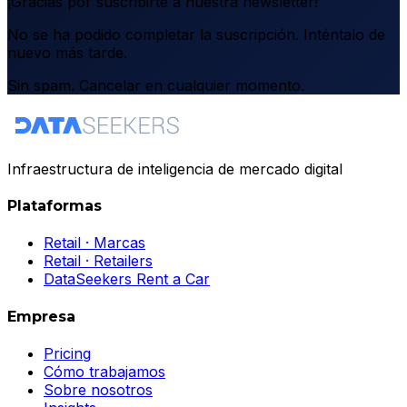
¡Gracias por suscribirte a nuestra newsletter!
No se ha podido completar la suscripción. Inténtalo de
nuevo más tarde.
Sin spam. Cancelar en cualquier momento.
Infraestructura de inteligencia de mercado digital
Plataformas
Retail · Marcas
Retail · Retailers
DataSeekers Rent a Car
Empresa
Pricing
Cómo trabajamos
Sobre nosotros