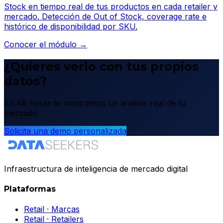
Stock en tiempo real de tus productos en cada retailer y
mercado. Detección de Out of Stock, coverage rate e
histórico de disponibilidad por SKU.
Conocer el módulo →
¿Quieres verlo con tus propios
datos?
En 48 horas te mostramos un análisis real de tu
mercado.
Solicita una demo personalizada
Infraestructura de inteligencia de mercado digital
Plataformas
Retail · Marcas
Retail · Retailers