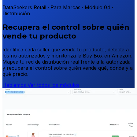
DataSeekers Retail · Para Marcas · Módulo 04 ·
Distribución
Recupera el control sobre quién
vende tu producto
Identifica cada seller que vende tu producto, detecta a
los no autorizados y monitoriza la Buy Box en Amazon.
Mapea tu red de distribución real frente a la autorizada
y recupera el control sobre quién vende qué, dónde y a
qué precio.
Hablemos
Ver todos los módulos