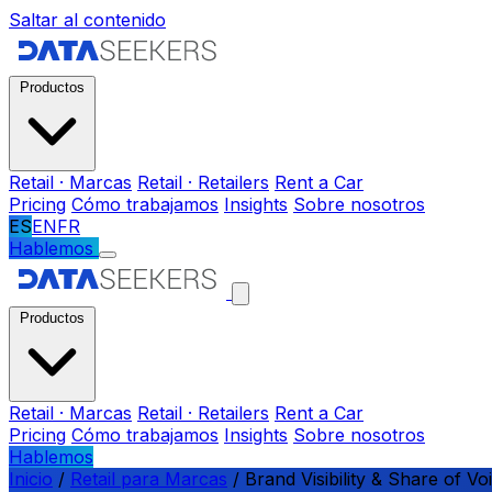
Saltar al contenido
Productos
Retail · Marcas
Retail · Retailers
Rent a Car
Pricing
Cómo trabajamos
Insights
Sobre nosotros
ES
EN
FR
Hablemos
Productos
Retail · Marcas
Retail · Retailers
Rent a Car
Pricing
Cómo trabajamos
Insights
Sobre nosotros
Hablemos
Inicio
/
Retail para Marcas
/
Brand Visibility & Share of Vo