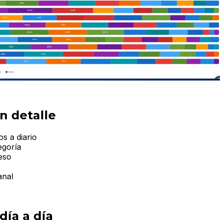
en detalle
s a diario
egoría
peso
anal
día a día