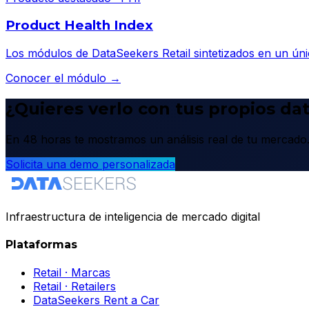
Product Health Index
Los módulos de DataSeekers Retail sintetizados en un úni
Conocer el módulo →
¿Quieres verlo con tus propios da
En 48 horas te mostramos un análisis real de tu mercado
Solicita una demo personalizada
Infraestructura de inteligencia de mercado digital
Plataformas
Retail · Marcas
Retail · Retailers
DataSeekers Rent a Car