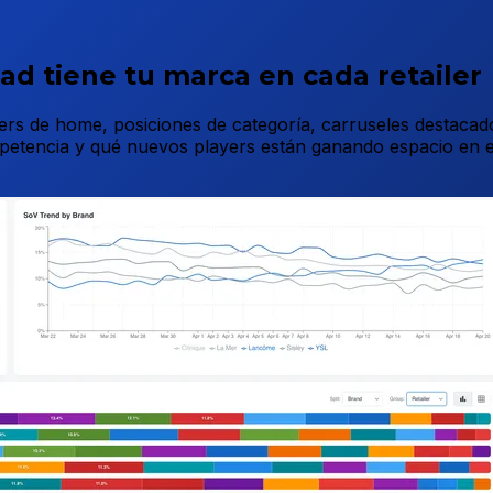
ad tiene tu marca en cada retailer
de home, posiciones de categoría, carruseles destacados, 
ompetencia y qué nuevos players están ganando espacio en e