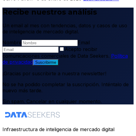
Recibe nuestros análisis
Un email al mes con tendencias, datos y casos de uso
de inteligencia de mercado digital.
Nombre
Email
Acepto recibir
comunicaciones comerciales de Data Seekers.
Política
de privacidad
Suscribirme
¡Gracias por suscribirte a nuestra newsletter!
No se ha podido completar la suscripción. Inténtalo de
nuevo más tarde.
Sin spam. Cancelar en cualquier momento.
Infraestructura de inteligencia de mercado digital